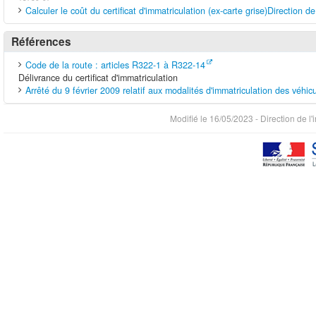
l'homologation, vous devez contacter la Dreal dont vous dépende
Calculer le coût du certificat d'immatriculation (ex-carte grise)Direction de
Direction régionale de l'environnement, de l'aménagement et 
Attention : si vous habitez dans les départements 75, 77, 78, 91,
Références
régionale de réception de véhicules de la DRIEE Île-de-France.
Réception des véhicules pour les constructeurs, professionnels 
Code de la route : articles R322-1 à R322-14
Délivrance du certificat d'immatriculation
Arrêté du 9 février 2009 relatif aux modalités d'immatriculation des véhic
Modifié le 16/05/2023 - Direction de l'