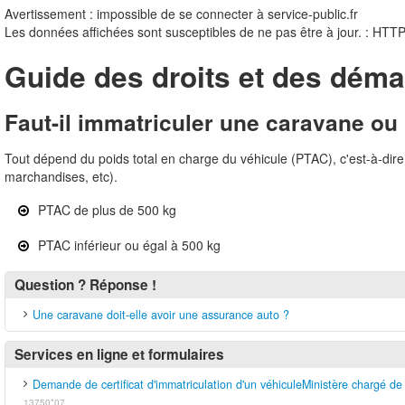
Avertissement : impossible de se connecter à service-public.fr
Les données affichées sont susceptibles de ne pas être à jour. : HTT
Guide des droits et des déma
Faut-il immatriculer une caravane o
Tout dépend du poids total en charge du véhicule (PTAC), c'est-à-dire 
marchandises, etc).
PTAC de plus de 500 kg
PTAC inférieur ou égal à 500 kg
Si votre remorque a un PTAC supérieur à 500 kg, vous devez faire 
démarches sont identiques à celles prévues pour les véhicules part
Question ? Réponse !
Cas général
plaque minéralogique reprenant le numéro d'immatriculation de sa carte
Une caravane doit-elle avoir une assurance auto ?
Remorque de moins de 500 kg fabriquée maison
La caravane ou remorque n'a pas besoin d'une carte grise propre
Services en ligne et formulaires
du véhicule qui la tracte.
La remorque n'a pas besoin d'une carte grise propre. Elle devra 
Demande de certificat d'immatriculation d'un véhiculeMinistère chargé de l
véhicule qui la tracte.Si vous avez fabriqué une remorque de moi
13750*07