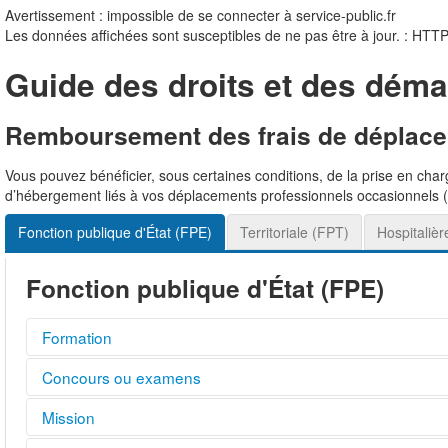
Avertissement : impossible de se connecter à service-public.fr
Les données affichées sont susceptibles de ne pas être à jour. : HTT
Guide des droits et des déma
Remboursement des frais de déplacem
Vous pouvez bénéficier, sous certaines conditions, de la prise en charge
d’hébergement liés à vos déplacements professionnels occasionnels (m
Fonction publique d'État (FPE)
Territoriale (FPT)
Hospitaliè
Fonction publique d'État (FPE)
Formation
Vos frais de déplacement peuvent vous être remboursés si vous ê
Concours ou examens
Vous suivez une formation préalable à la titularisation
Vos frais de transport peuvent vous être remboursés si les 2 con
Mission
Vous vous déplacez hors de votre
résidence administrative
et 
Vous vous présentez aux épreuves d'admissibilité ou d'admis