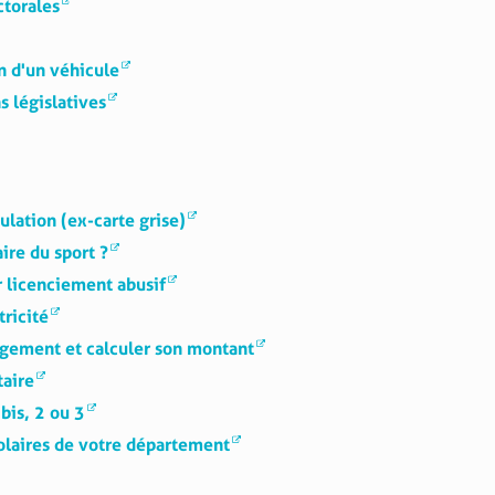
ctorales
n d'un véhicule
s législatives
ulation (ex-carte grise)
aire du sport ?
 licenciement abusif
tricité
logement et calculer son montant
taire
bis, 2 ou 3
colaires de votre département