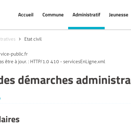
Accueil
Commune
Administratif
Jeunesse
ratives
Etat civil
vice-public.fr
s être à jour. : HTTP/1.0 410 - servicesEnLigne.xml
 des démarches administra
s
laires