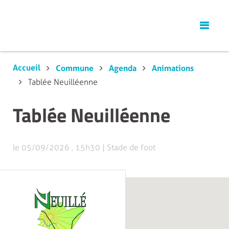
Accueil
Commune
Agenda
Animations
Tablée Neuilléenne
Tablée Neuilléenne
le 05/09/2026
,
15h30
|
Stade de foot