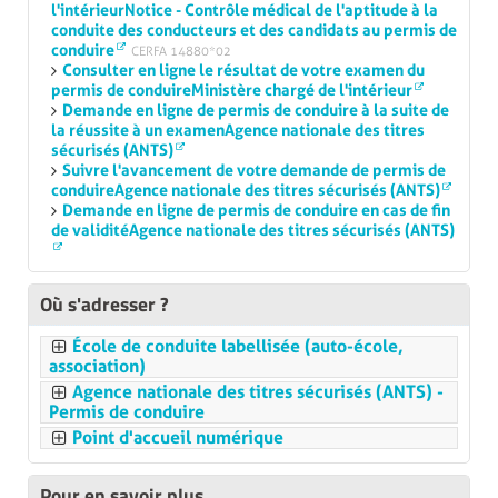
l'intérieurNotice - Contrôle médical de l'aptitude à la
pro.permisdeconduire.gouv.fr
.
conduite des conducteurs et des candidats au permis de
Vous pouvez
suivre en ligne
la
fabrication
et
conduire
CERFA 14880*02
l'envoi
de votre
permis de conduire
.
Consulter en ligne le résultat de votre examen du
permis de conduireMinistère chargé de l'intérieur
Le téléservice est accessible via
FranceConnect
ou
Demande en ligne de permis de conduire à la suite de
la réussite à un examenAgence nationale des titres
avec vos identifiants
ANTS
, en français uniquement.
sécurisés (ANTS)
Suivre l'avancement de votre demande de permis de
Si vous n'avez pas d'identifiants ANTS, il est proposé
conduireAgence nationale des titres sécurisés (ANTS)
de créer un compte pour avoir un espace personnel
Demande en ligne de permis de conduire en cas de fin
de validitéAgence nationale des titres sécurisés (ANTS)
sur le site de l'ANTS.
Une fois connecté à votre espace
ANTS
, vous
Où s'adresser ?
visualisez votre demande dans le tableau de bord.
École de conduite labellisée (auto-école,
Site internet :
association)
Agence nationale des titres sécurisés (ANTS) -
https://moncompte.ants.gouv.fr/connexion
Permis de conduire
Point d'accueil numérique
Agence nationale des titres sécurisés (ANTS)
Pour en savoir plus