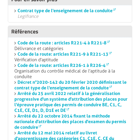
Savoir comment le permis de conduire est
expédié
Contrat type de l'enseignement de la conduite
Legifrance
L'expédition
du permis de conduire se fait par
Lettre Expert
Références
Il s'agit d'un
envoi sécurisé
, avec
remise en main
Code de la route : articles R221-4 à R221-8
propre contre signature
.
Délivrance et catégories
Code de la route : articles R221-9 à R221-13
L'adresse
que vous indiquez lors de la procédure
Vérification d'aptitude
en ligne doit être
la plus complète possible
Code de la route : articles R226-1 à R226-4
(numéro de bâtiment, numéro d'appartement,
Organisation du contrôle médical de l'aptitude à la
numéro de boite à lettres, étage, couloir, escalier,
conduite
"résidant chez",...).
Décret n°2020-142 du 20 février 2020 définissant le
contrat type de l'enseignement de la conduite
Votre
boite aux lettres
doit présenter le
nom et
Arrêté du 25 avril 2022 relatif à la généralisation
prénom
de la personne qui reçoit le courrier.
progressive d'un système d'attribution des places pour
l'épreuve pratique des permis de conduire BE, C1, C,
Si vous êtes absent
lors du passage du facteur,
C1E, CE, D1, D, D1E et DE
vous devez
aller à la Poste
dans les
15 jours
avec
Arrêté du 22 octobre 2014 fixant la méthode
nationale d'attribution des places d'examen du permis
votre avis de passage ou avec le numéro de la
de conduire
Lettre Expert.
Arrêté du 12 mai 2014 relatif au livret
d'apprentissage des catégories C1, C1E, C, CE du