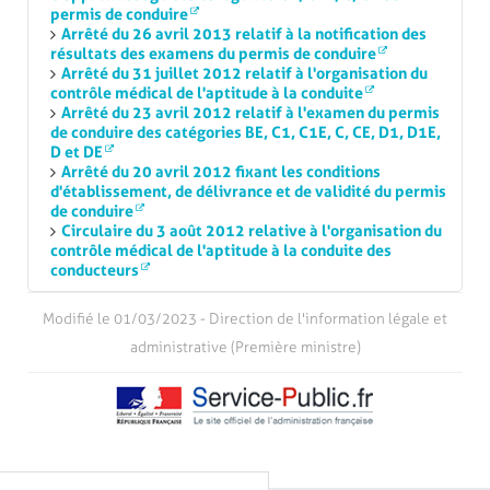
Si vous n'avez pas pu aller à la Poste dans les 15
permis de conduire
jours
, vous n'avez rien à faire.
Arrêté du 26 avril 2013 relatif à la notification des
résultats des examens du permis de conduire
Votre permis va vous être envoyé.
Arrêté du 31 juillet 2012 relatif à l'organisation du
contrôle médical de l'aptitude à la conduite
Dans les autres cas, contactez l'
ANTS
via le
Arrêté du 23 avril 2012 relatif à l'examen du permis
de conduire des catégories BE, C1, C1E, C, CE, D1, D1E,
formulaire de contact :
D et DE
Agence nationale des titres sécurisés
Arrêté du 20 avril 2012 fixant les conditions
d'établissement, de délivrance et de validité du permis
(ANTS) - Permis de conduire
de conduire
Circulaire du 3 août 2012 relative à l'organisation du
contrôle médical de l'aptitude à la conduite des
https://permisdeconduire.ants.gouv.fr/
conducteurs
Accès au
formulaire de contact
Modifié le 01/03/2023 - Direction de l'information légale et
34 00
administrative (Première ministre)
Du lundi au vendredi de 7h45 à 19h et le samedi
de 8h à 17h. Coût d'un appel local
09 70 83 07 07
depuis l'Outre-Mer et l'étranger