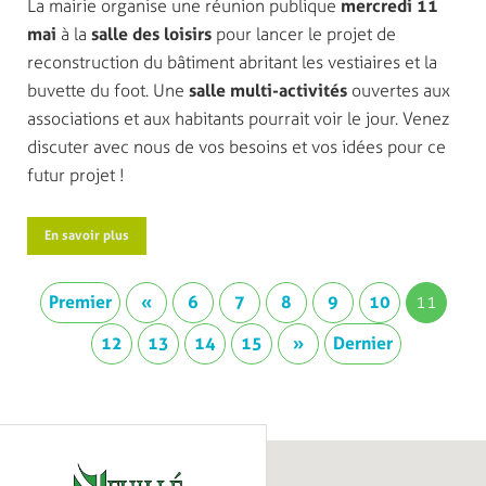
La mairie organise une réunion publique
mercredi 11
mai
à la
salle des loisirs
pour lancer le projet de
reconstruction du bâtiment abritant les vestiaires et la
buvette du foot. Une
salle multi-activités
ouvertes aux
associations et aux habitants pourrait voir le jour. Venez
discuter avec nous de vos besoins et vos idées pour ce
futur projet !
En savoir plus
Premier
«
6
7
8
9
10
11
12
13
14
15
»
Dernier